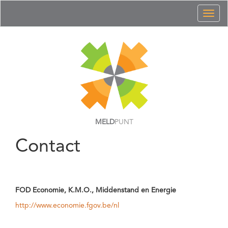
Toggl
naviga
MELD
PUNT
Contact
FOD Economie, K.M.O., Middenstand en Energie
http://www.economie.fgov.be/nl