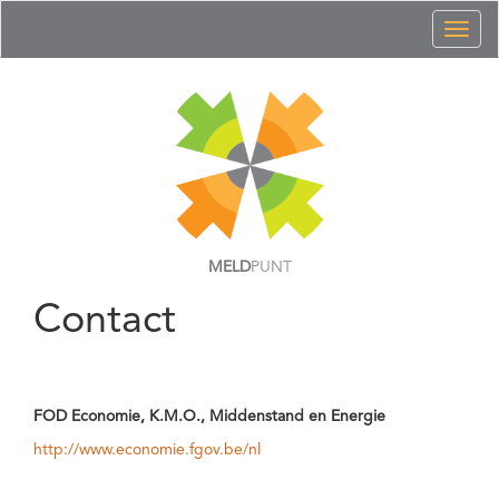
Toggl
naviga
MELD
PUNT
Contact
FOD Economie, K.M.O., Middenstand en Energie
http://www.economie.fgov.be/nl