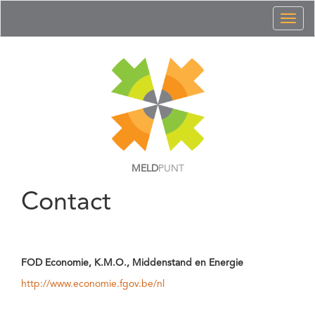
Toggl
naviga
MELD
PUNT
Contact
FOD Economie, K.M.O., Middenstand en Energie
http://www.economie.fgov.be/nl