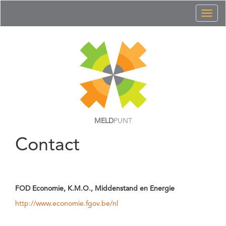
Toggl
naviga
MELD
PUNT
Contact
FOD Economie, K.M.O., Middenstand en Energie
http://www.economie.fgov.be/nl