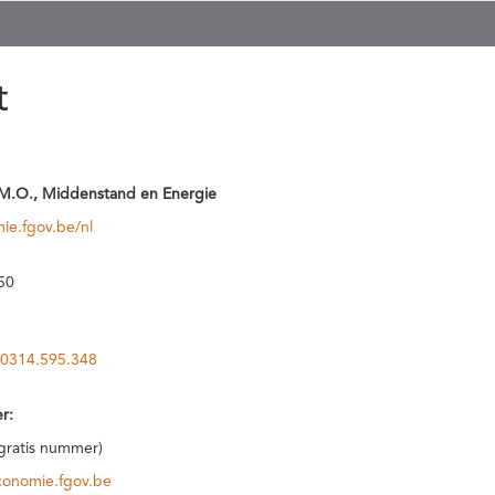
t
M.O., Middenstand en Energie
ie.fgov.be/nl
50
0314.595.348
r:
(gratis nummer)
conomie.fgov.be