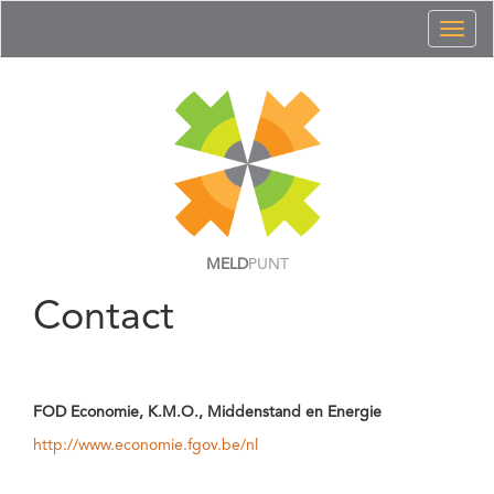
Toggl
naviga
MELD
PUNT
Contact
FOD Economie, K.M.O., Middenstand en Energie
http://www.economie.fgov.be/nl