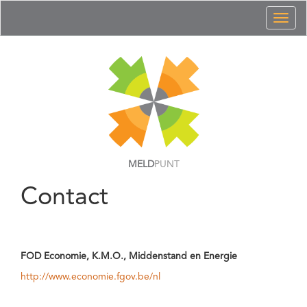
Toggl
naviga
MELD
PUNT
Contact
FOD Economie, K.M.O., Middenstand en Energie
http://www.economie.fgov.be/nl