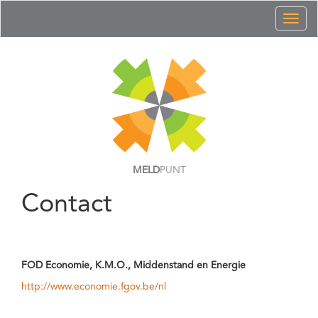
Toggl
naviga
MELD
PUNT
Contact
FOD Economie, K.M.O., Middenstand en Energie
http://www.economie.fgov.be/nl