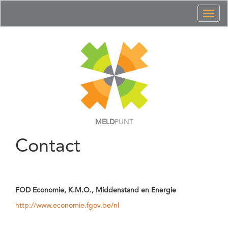
Toggl
naviga
MELD
PUNT
Contact
FOD Economie, K.M.O., Middenstand en Energie
http://www.economie.fgov.be/nl