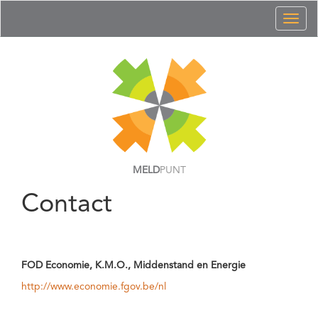
Toggl
naviga
MELD
PUNT
Contact
FOD Economie, K.M.O., Middenstand en Energie
http://www.economie.fgov.be/nl