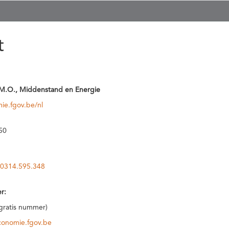
t
M.O., Middenstand en Energie
ie.fgov.be/nl
50
0314.595.348
r:
(gratis nummer)
conomie.fgov.be