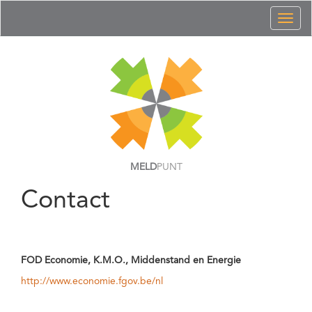
Toggl
naviga
MELD
PUNT
Contact
FOD Economie, K.M.O., Middenstand en Energie
http://www.economie.fgov.be/nl