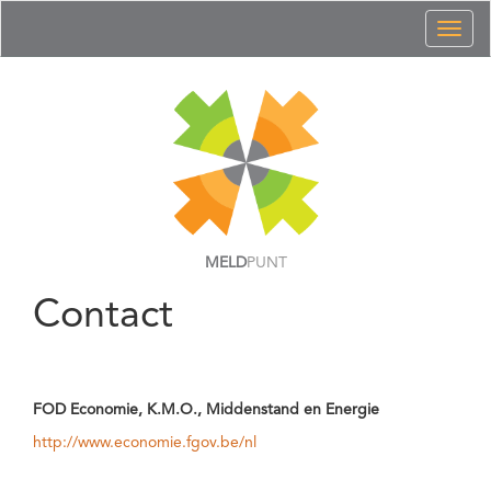
Toggl
naviga
MELD
PUNT
Contact
FOD Economie, K.M.O., Middenstand en Energie
http://www.economie.fgov.be/nl