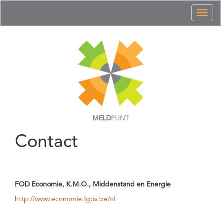
Toggl
naviga
MELD
PUNT
Contact
FOD Economie, K.M.O., Middenstand en Energie
http://www.economie.fgov.be/nl