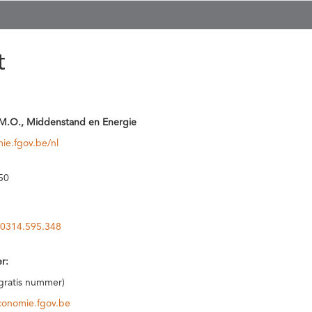
t
M.O., Middenstand en Energie
ie.fgov.be/nl
50
0314.595.348
r:
(gratis nummer)
conomie.fgov.be