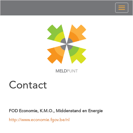
Toggl
naviga
MELD
PUNT
Contact
FOD Economie, K.M.O., Middenstand en Energie
http://www.economie.fgov.be/nl