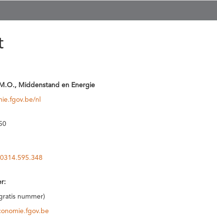
t
M.O., Middenstand en Energie
ie.fgov.be/nl
50
0314.595.348
r:
(gratis nummer)
conomie.fgov.be