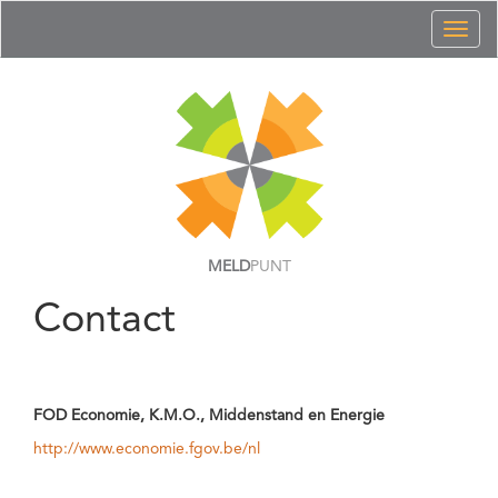
Toggl
naviga
MELD
PUNT
Contact
FOD Economie, K.M.O., Middenstand en Energie
http://www.economie.fgov.be/nl