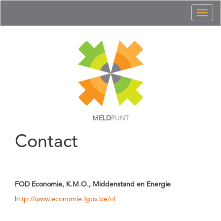
Toggl
naviga
MELD
PUNT
Contact
FOD Economie, K.M.O., Middenstand en Energie
http://www.economie.fgov.be/nl