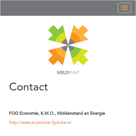
Toggl
naviga
MELD
PUNT
Contact
FOD Economie, K.M.O., Middenstand en Energie
http://www.economie.fgov.be/nl