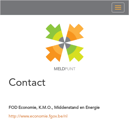
Toggl
naviga
MELD
PUNT
Contact
FOD Economie, K.M.O., Middenstand en Energie
http://www.economie.fgov.be/nl