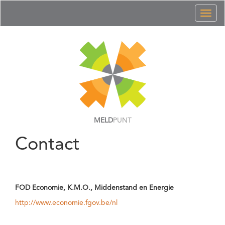
Toggl
naviga
MELD
PUNT
Contact
FOD Economie, K.M.O., Middenstand en Energie
http://www.economie.fgov.be/nl