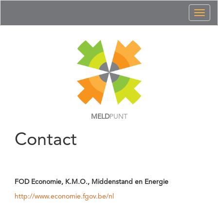
Toggl
naviga
MELD
PUNT
Contact
FOD Economie, K.M.O., Middenstand en Energie
http://www.economie.fgov.be/nl