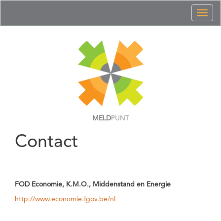
Toggl
naviga
MELD
PUNT
Contact
FOD Economie, K.M.O., Middenstand en Energie
http://www.economie.fgov.be/nl