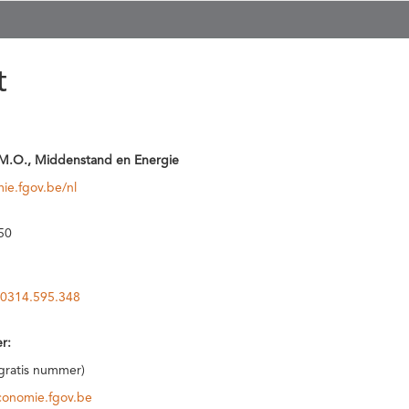
t
M.O., Middenstand en Energie
ie.fgov.be/nl
50
0314.595.348
r:
(gratis nummer)
conomie.fgov.be