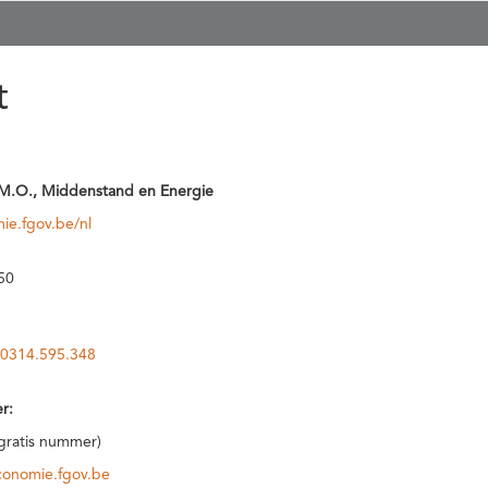
t
M.O., Middenstand en Energie
ie.fgov.be/nl
50
0314.595.348
r:
(gratis nummer)
conomie.fgov.be