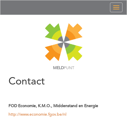
Toggl
naviga
MELD
PUNT
Contact
FOD Economie, K.M.O., Middenstand en Energie
http://www.economie.fgov.be/nl