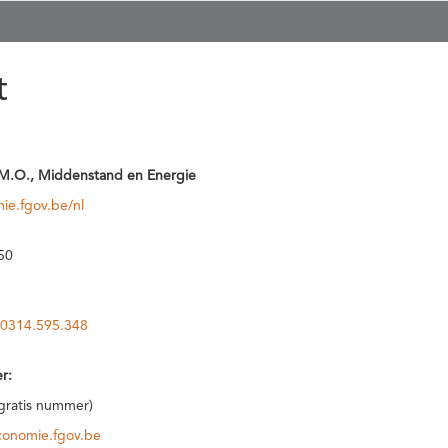
t
M.O., Middenstand en Energie
ie.fgov.be/nl
50
0314.595.348
r:
(gratis nummer)
conomie.fgov.be