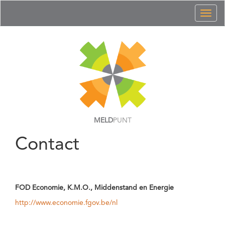
Toggl
naviga
MELD
PUNT
Contact
FOD Economie, K.M.O., Middenstand en Energie
http://www.economie.fgov.be/nl