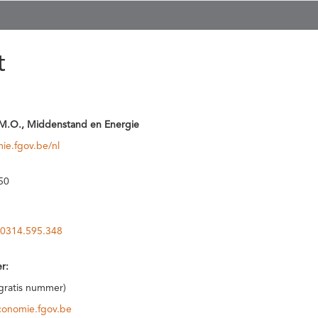
t
M.O., Middenstand en Energie
ie.fgov.be/nl
50
0314.595.348
r:
(gratis nummer)
conomie.fgov.be