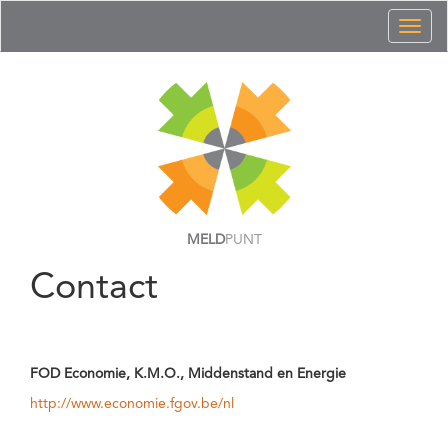
Toggl
naviga
MELD
PUNT
Contact
FOD Economie, K.M.O., Middenstand en Energie
http://www.economie.fgov.be/nl