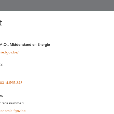
t
M.O., Middenstand en Energie
ie.fgov.be/nl
50
0314.595.348
r:
(gratis nummer)
conomie.fgov.be