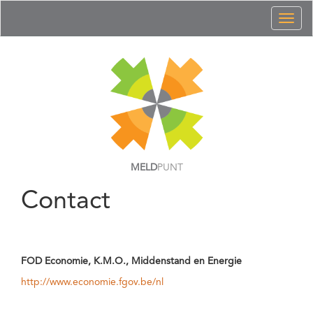
Toggl
naviga
MELD
PUNT
Contact
FOD Economie, K.M.O., Middenstand en Energie
http://www.economie.fgov.be/nl