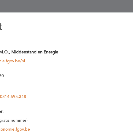
t
M.O., Middenstand en Energie
ie.fgov.be/nl
50
0314.595.348
r:
(gratis nummer)
conomie.fgov.be