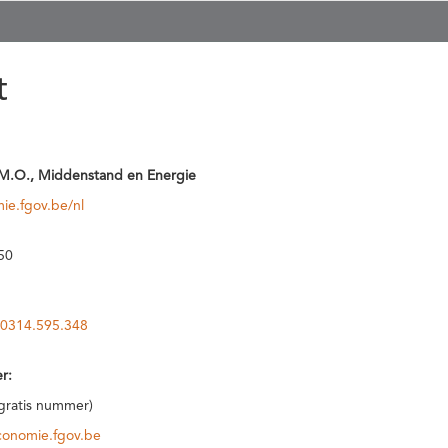
t
M.O., Middenstand en Energie
ie.fgov.be/nl
50
0314.595.348
r:
(gratis nummer)
conomie.fgov.be