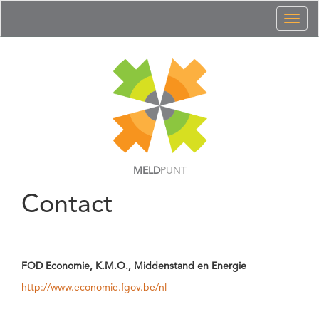
Toggl
naviga
MELD
PUNT
Contact
FOD Economie, K.M.O., Middenstand en Energie
http://www.economie.fgov.be/nl