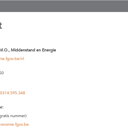
t
M.O., Middenstand en Energie
ie.fgov.be/nl
50
0314.595.348
r:
(gratis nummer)
conomie.fgov.be