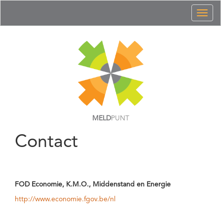
Toggl
naviga
MELD
PUNT
Contact
FOD Economie, K.M.O., Middenstand en Energie
http://www.economie.fgov.be/nl