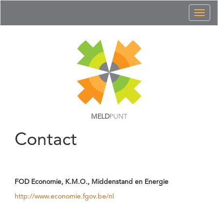
Toggl
naviga
MELD
PUNT
Contact
FOD Economie, K.M.O., Middenstand en Energie
http://www.economie.fgov.be/nl