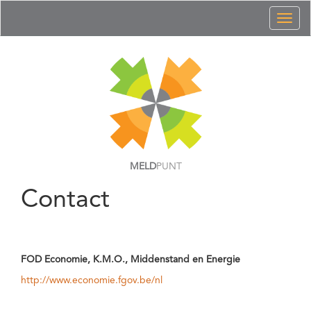
Toggl
naviga
MELD
PUNT
Contact
FOD Economie, K.M.O., Middenstand en Energie
http://www.economie.fgov.be/nl