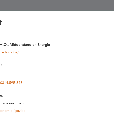
t
M.O., Middenstand en Energie
ie.fgov.be/nl
50
0314.595.348
r:
(gratis nummer)
conomie.fgov.be