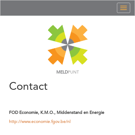
Toggl
naviga
MELD
PUNT
Contact
FOD Economie, K.M.O., Middenstand en Energie
http://www.economie.fgov.be/nl