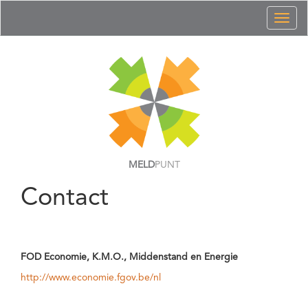
Toggl
naviga
MELD
PUNT
Contact
FOD Economie, K.M.O., Middenstand en Energie
http://www.economie.fgov.be/nl