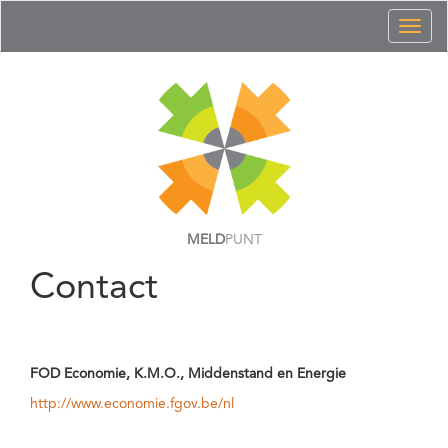
Toggl
naviga
MELD
PUNT
Contact
FOD Economie, K.M.O., Middenstand en Energie
http://www.economie.fgov.be/nl