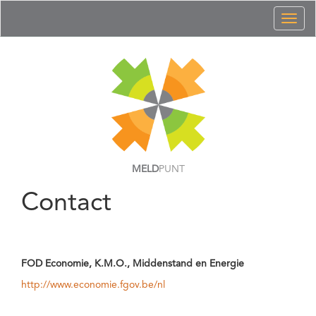
Toggl
naviga
MELD
PUNT
Contact
FOD Economie, K.M.O., Middenstand en Energie
http://www.economie.fgov.be/nl