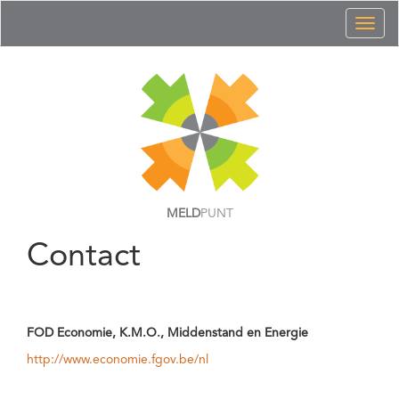
Toggl
naviga
MELD
PUNT
Contact
FOD Economie, K.M.O., Middenstand en Energie
http://www.economie.fgov.be/nl