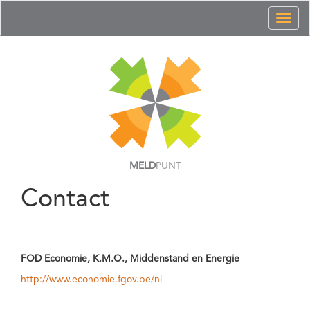
Toggl
naviga
MELD
PUNT
Contact
FOD Economie, K.M.O., Middenstand en Energie
http://www.economie.fgov.be/nl