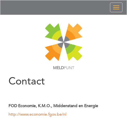
Toggl
naviga
MELD
PUNT
Contact
FOD Economie, K.M.O., Middenstand en Energie
http://www.economie.fgov.be/nl