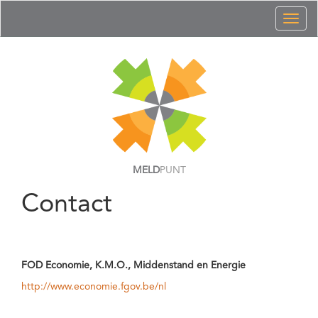
Toggl
naviga
MELD
PUNT
Contact
FOD Economie, K.M.O., Middenstand en Energie
http://www.economie.fgov.be/nl