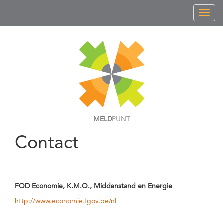
Toggl
naviga
MELD
PUNT
Contact
FOD Economie, K.M.O., Middenstand en Energie
http://www.economie.fgov.be/nl